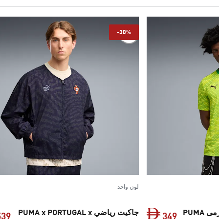
-30%
لون واحد
قميص جيرسيه لحارس المرمى PUMA
جاكيت رياضي PUMA x PORTUGAL x
539
349