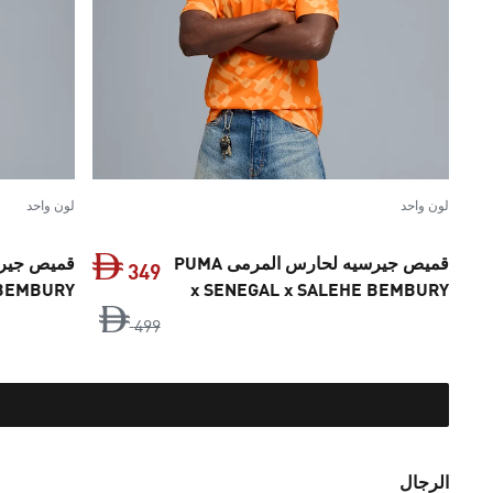
لون واحد
لون واحد
قميص جيرسيه لحارس المرمى PUMA
349
 BEMBURY
x SENEGAL x SALEHE BEMBURY
للرجال
للرجال
السعر الأصلي ‏499 Dh‏
السعر الحالي ‏349 Dh
499
الرجال