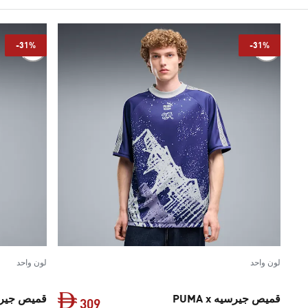
-31%
-31%
لون واحد
لون واحد
قميص جيرسيه PUMA x
309