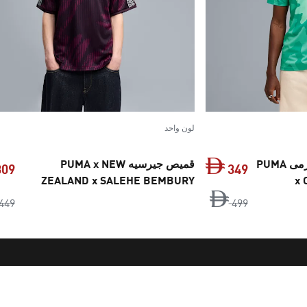
لون واحد
قميص جيرسيه لحارس المرمى PUMA
قميص جيرسيه PUMA x NEW
309
349
ZEALAND x SALEHE BEMBURY
x 
KING للرجال
السعر الأصلي ‏499 Dh‏
السعر الحالي ‏349 Dh‏
449
499