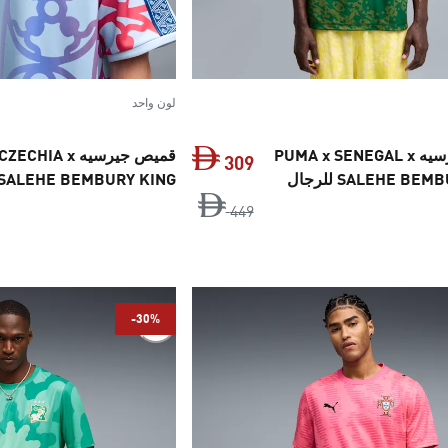
لون واحد
قميص جيرسيه PUMA x SENEGAL x
قميص جيرسيه IA x
309
SALEHE BE للرجال
SALEHE BEMBURY KING للرجال
‏
السعر الأصلي ‏449 Dh‏
السعر الحالي ‏309 Dh‏
449
-30%