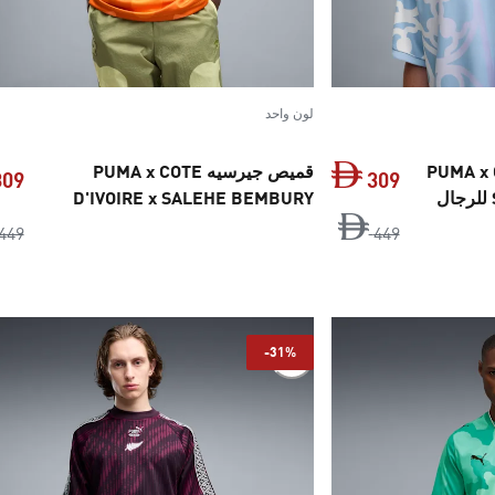
لون واحد
PUMA x CZECH
قميص جيرسيه PUMA x COTE
309
309
D'IVOIRE x SALEHE BEMBURY
للرجال
السعر الأصلي ‏449 Dh‏
السعر الحالي ‏309 Dh‏
449
449
-31%