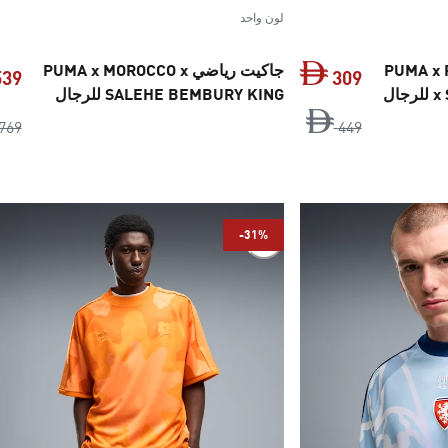
لون واحد
PUMA x PORTU
جاكيت رياضي PUMA x MOROCCO x
539
309
ال
SALEHE BEMBURY KING للرجال
السعر الأصلي ‏449 Dh‏
السعر الحالي ‏309 Dh‏
769
449
-31%