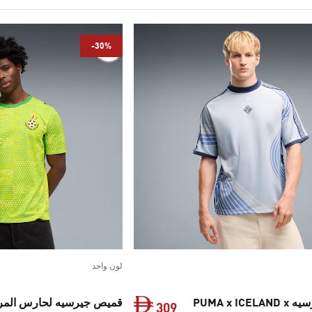
-30%
لون واحد
قميص جيرسيه PUMA x ICELAND x
309