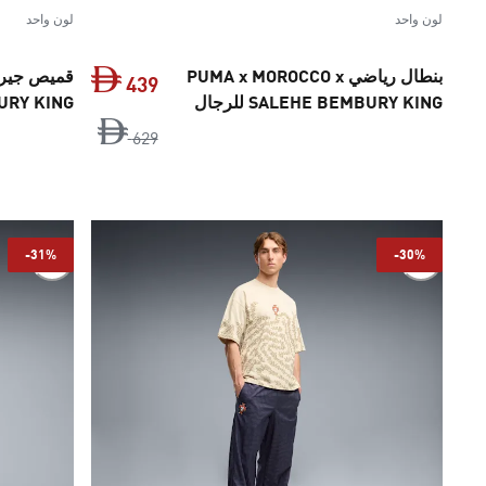
لون واحد
لون واحد
بنطال رياضي PUMA x MOROCCO x
439
SALEHE BEMBURY KING للرجال
MBURY KING
السعر الأصلي ‏629 Dh‏
السعر الحالي ‏439 Dh
629
-31%
-30%