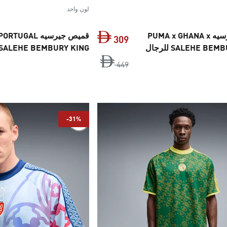
لون واحد
قميص جيرسيه PUMA x GHANA x
قميص جيرسيه GAL
309
SALEHE BE للرجال
x SALEHE BEMBURY KING للرج
‏
السعر الأصلي ‏449 Dh‏
السعر الحالي ‏309 Dh‏
449
-31%