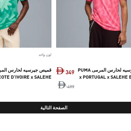
لون واحد
قميص جيرسيه لحارس المرمى PUMA
349
COTE D'IVOIRE x SALEHE
x PORTUGAL x SALEHE
BEMBURY للرجال
‏
السعر الأصلي ‏499 Dh‏
السعر الحالي ‏349 Dh‏
499
الصفحة التالية