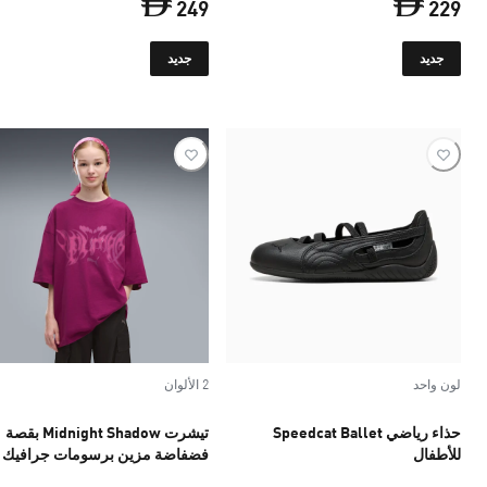
249
229
السعر الحالي ‏229 Dh‏
السعر الحالي ‏249 Dh‏
جديد
جديد
لون واحد
2 الألوان
حذاء رياضي Speedcat Ballet
تيشرت Midnight Shadow بقصة
للأطفال
فضفاضة مزين برسومات جرافيك
للشباب