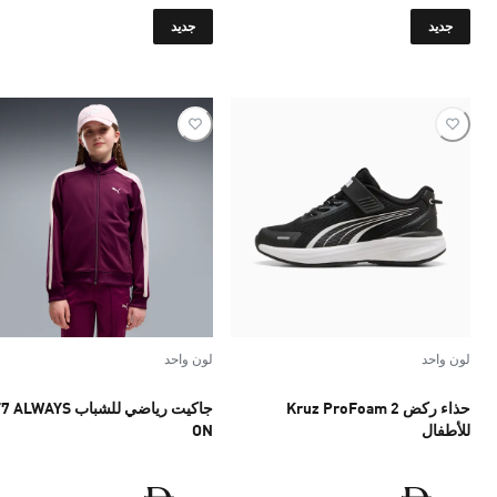
السعر الحالي ‏219 Dh‏
السعر الحالي ‏229 Dh‏
جديد
جديد
لون واحد
لون واحد
حذاء ركض Kruz ProFoam 2
جاكيت رياضي للشباب  ALWAYS
للأطفال
ON