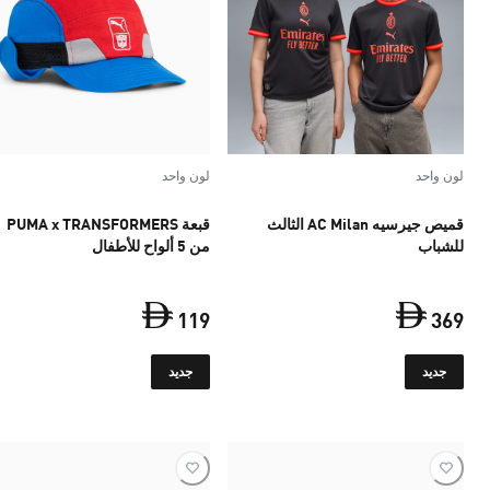
لون واحد
لون واحد
قميص جيرسيه AC Milan الثالث
قبعة PUMA x TRANSFORMERS
للشباب
من 5 ألواح للأطفال
119
369
السعر الحالي ‏369 Dh‏
السعر الحالي ‏119 Dh‏
جديد
جديد