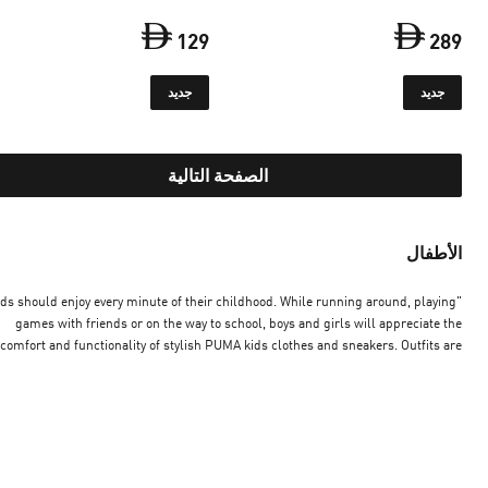
129
289
السعر الحالي ‏289 Dh‏
السعر الحالي ‏129 Dh‏
جديد
جديد
الصفحة التالية
الأطفال
ids should enjoy every minute of their childhood. While running around, playing
games with friends or on the way to school, boys and girls will appreciate the
comfort and functionality of stylish PUMA kids clothes and sneakers. Outfits are
vailable for every age and every character. Some are specifically designed to suit
the needs of toddlers, others have been created to give older boys and girls an
invincible look. Whatever the mood, PUMA kids´ wear and shoes will allow your
ildren to always feel confident and happy. To complement the outfit, equip them
h PUMA accessories for kids like a trendy kids backpack or a cap with the logo of
the favourite sports team. Start the PUMA journey now."